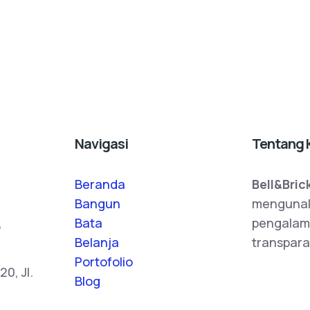
Navigasi
Tentang 
Beranda
Bell&Bric
Bangun
mengunak
,
Bata
pengalam
Belanja
transpara
Portofolio
0, Jl.
Blog