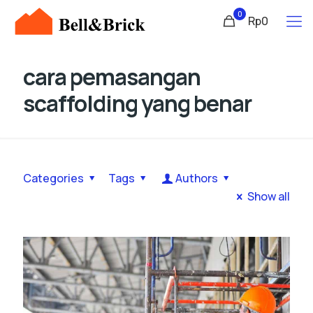
0
Rp0
cara pemasangan
scaffolding yang benar
Categories
Tags
Authors
Show all