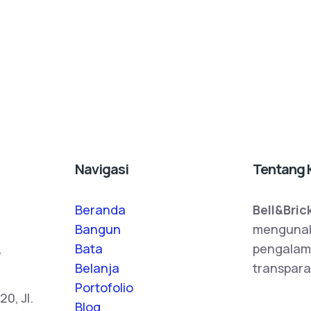
Navigasi
Tentang 
Beranda
Bell&Bric
Bangun
mengunak
,
Bata
pengalam
Belanja
transpara
Portofolio
0, Jl.
Blog