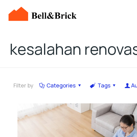
kesalahan renova
Filter by
Categories
Tags
A