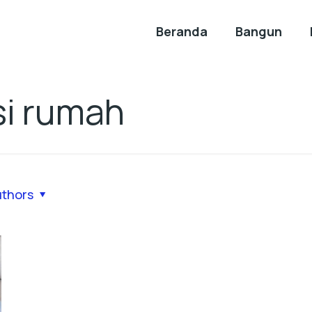
Beranda
Bangun
si rumah
uthors