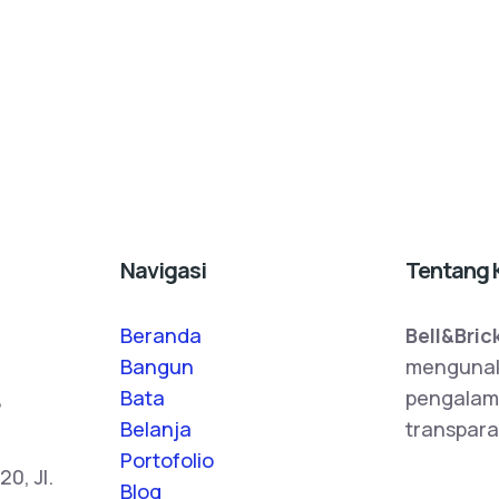
Navigasi
Tentang 
Beranda
Bell&Bric
Bangun
mengunak
,
Bata
pengalam
Belanja
transpara
Portofolio
0, Jl.
Blog