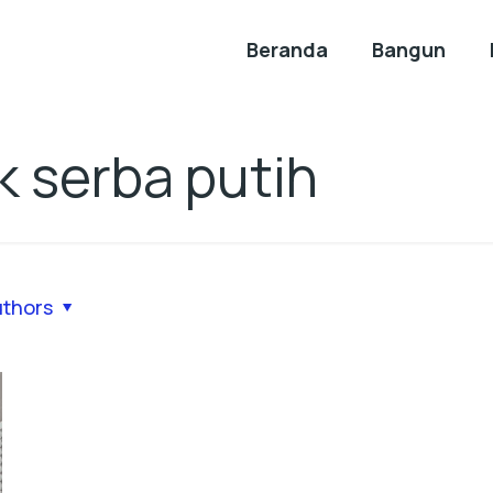
Beranda
Bangun
k serba putih
uthors