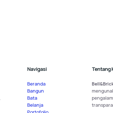
Navigasi
Tentang 
Beranda
Bell&Bric
Bangun
mengunak
,
Bata
pengalam
Belanja
transpara
Portofolio