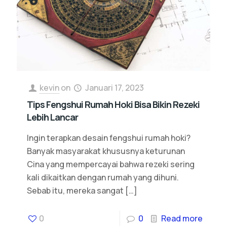
kevin
on
Januari 17, 2023
Tips Fengshui Rumah Hoki Bisa Bikin Rezeki
Lebih Lancar
Ingin terapkan desain fengshui rumah hoki?
Banyak masyarakat khususnya keturunan
Cina yang mempercayai bahwa rezeki sering
kali dikaitkan dengan rumah yang dihuni.
Sebab itu, mereka sangat
[…]
0
0
Read more