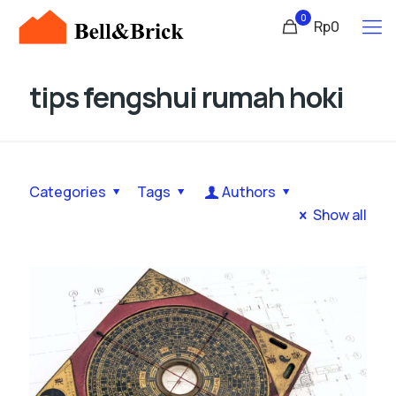
0
Rp0
tips fengshui rumah hoki
Categories
Tags
Authors
Show all