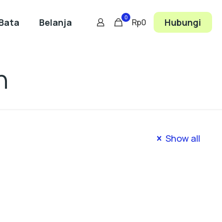
0
Bata
Belanja
Hubungi
Rp0
h
Show all