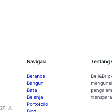
Navigasi
Tentang 
Beranda
Bell&Bric
Bangun
mengunak
,
Bata
pengalam
Belanja
transpara
Portofolio
0, Jl.
Blog