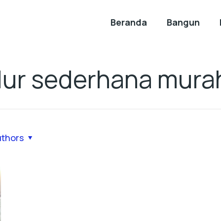
Beranda
Bangun
idur sederhana mura
uthors