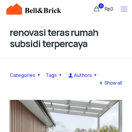
0
Rp0
renovasi teras rumah
subsidi terpercaya
Categories
Tags
Authors
Show all