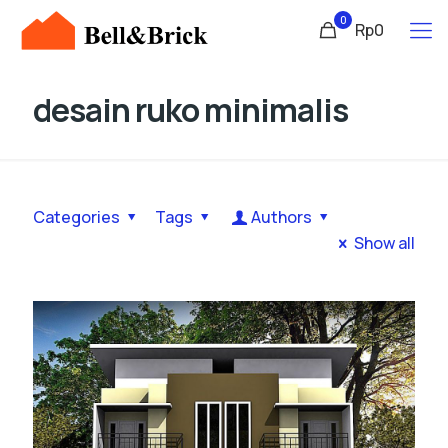
0
Rp0
desain ruko minimalis
Categories
Tags
Authors
Show all