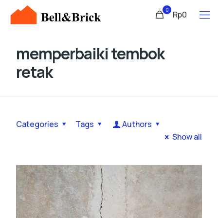
0
Rp0
memperbaiki tembok
retak
Categories
Tags
Authors
Show all