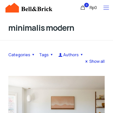
0
Rp0
minimalis modern
Categories
Tags
Authors
Show all