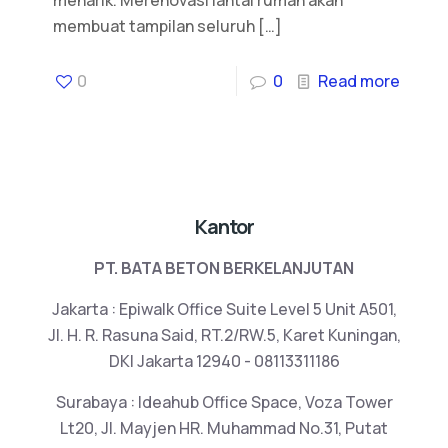
menarik. Merenovasi lantai rumah akan
membuat tampilan seluruh
[…]
0
0
Read more
Kantor
PT. BATA BETON BERKELANJUTAN
Jakarta : Epiwalk Office Suite Level 5 Unit A501,
Jl. H. R. Rasuna Said, RT.2/RW.5, Karet Kuningan,
DKI Jakarta 12940 - 08113311186
Surabaya : Ideahub Office Space, Voza Tower
Lt20, Jl. Mayjen HR. Muhammad No.31, Putat